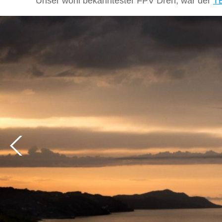
Unser wohl bekanntester FPV Dreh, war der
T