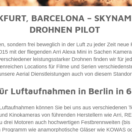
KFURT, BARCELONA – SKYNAMIC
DROHNEN PILOT
en, sondern frei beweglich in der Luft zu jeder Zeit neu
15 mit der fliegenden Arri Alexa Mini in Sachen Kamera
rschiedener leistungsstarker Drohnen finden wir für jede
enreichen Locations für Filme und Serien verschiedenste
 unsere Aerial Dienstleistungen auch von diesem Standor
ür Luftaufnahmen in Berlin in 
n Luftaufnahmen können Sie bei uns aus verschiedenen 
s und Kinokameras von führenden Herstellern wie Arri, 
 zu drei Motoren auch hochwertigen Festbrennweiten (bis
im Programm wie anamorphotische Gläser wie KOWAS ode