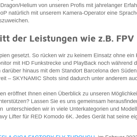
Dragon/Helium von unseren Profis mit jahrelanger Erfah
oP natürlich mit unserem Kamera-Operator eine Sprache. 
auszuweichen.
tt der Leistungen wie z.B. FP
pien gesetzt. So rücken wir zu keinem Einsatz ohne ei
itor mit HD Funkstrecke und PlayBack noch während de
n darüber hinaus mit dem Standort Barcelona den Süden
reit – SKYNAMIC Shots sind dadurch unter anderem auch
en eröffnet Ihnen einen Überblick zu unseren Möglichkeit
nterstützen? Lassen Sie es uns gemeinsam herausfinden
 unterschieden wir in viele Unterkategorien und Model
vy Lifter für RED Komodo 6K. Jedes Gerät hat seine ei