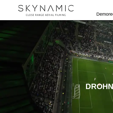
Demore
DROHN