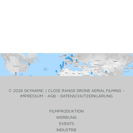
© 2026 SKYNAMIC | CLOSE RANGE DRONE AERIAL FILMING -
IMPRESSUM
-
AGB
-
DATENSCHUTZERKLÄRUNG
FILMPRODUKTION
WERBUNG
EVENTS
INDUSTRIE