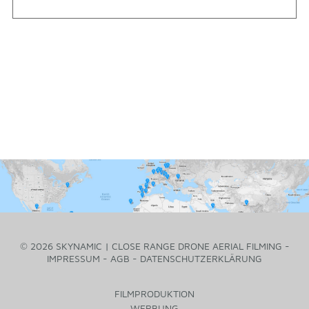
© 2026 SKYNAMIC | CLOSE RANGE DRONE AERIAL FILMING -
IMPRESSUM
-
AGB
-
DATENSCHUTZERKLÄRUNG
FILMPRODUKTION
WERBUNG