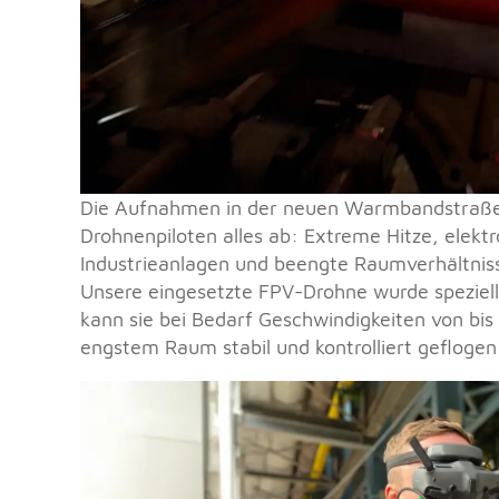
Die Aufnahmen in der neuen Warmbandstraße
Drohnenpiloten alles ab:
Extreme Hitze, elekt
Industrieanlagen
und beengte Raumverhältniss
Unsere eingesetzte FPV-Drohne wurde speziell 
kann sie bei Bedarf
Geschwindigkeiten von bis
engstem Raum stabil und kontrolliert gefloge