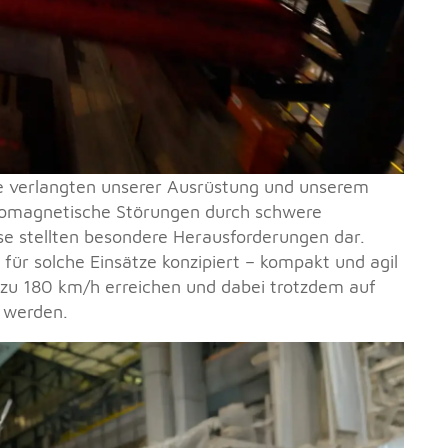
 verlangten unserer Ausrüstung und unserem
romagnetische Störungen durch schwere
e stellten besondere Herausforderungen dar.
für solche Einsätze konzipiert – kompakt und agil
 zu 180 km/h
erreichen und dabei trotzdem auf
n werden.